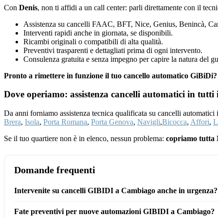
Con
Denis
, non ti affidi a un call center: parli direttamente con il tec
Assistenza su cancelli FAAC, BFT, Nice, Genius, Benincà, Cam
Interventi rapidi anche in giornata, se disponibili.
Ricambi originali o compatibili di alta qualità.
Preventivi trasparenti e dettagliati prima di ogni intervento.
Consulenza gratuita e senza impegno per capire la natura del gu
Pronto a rimettere in funzione il tuo cancello automatico GiBiD
Dove operiamo: assistenza cancelli automatici in tutti 
Da anni forniamo assistenza tecnica qualificata su cancelli automatici
Brera
,
Isola
,
Porta Romana
,
Porta Genova
,
Navigli
,
Bicocca
,
Affori
,
L
Se il tuo quartiere non è in elenco, nessun problema:
copriamo tutta 
Domande frequenti
Intervenite su cancelli GIBIDI a Cambiago anche in urgenza?
Fate preventivi per nuove automazioni GIBIDI a Cambiago?