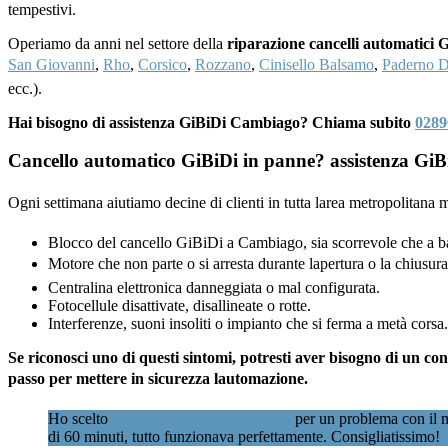
tempestivi.
Operiamo da anni nel settore della
riparazione cancelli automatici
San Giovanni
,
Rho
,
Corsico
,
Rozzano
,
Cinisello Balsamo
,
Paderno 
ecc.).
Hai bisogno di assistenza GiBiDi Cambiago? Chiama subito
0289
Cancello automatico GiBiDi in panne? assistenza GiBi
Ogni settimana aiutiamo decine di clienti in tutta larea metropolitan
Blocco del cancello GiBiDi a Cambiago, sia scorrevole che a ba
Motore che non parte o si arresta durante lapertura o la chiusura
Centralina elettronica danneggiata o mal configurata.
Fotocellule disattivate, disallineate o rotte.
Interferenze, suoni insoliti o impianto che si ferma a metà corsa.
Se riconosci uno di questi sintomi, potresti aver bisogno di un c
passo per mettere in sicurezza lautomazione.
Ho scelto
Assistenzacancellimilano.it
per un problema con il m
di 60 minuti, tutto funzionava perfettamente. Consigliatissimo!