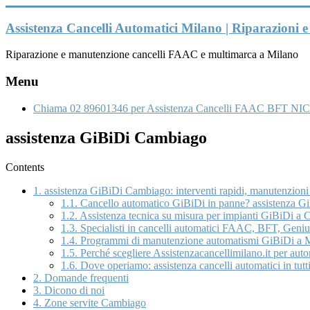
Vai
al
Assistenza Cancelli Automatici Milano | Riparazioni
contenuto
Riparazione e manutenzione cancelli FAAC e multimarca a Milano
Menu
Chiama 02 89601346 per Assistenza Cancelli FAAC BFT NIC
assistenza GiBiDi Cambiago
Contents
1.
assistenza GiBiDi Cambiago: interventi rapidi, manutenzioni
1.1.
Cancello automatico GiBiDi in panne? assistenza GiB
1.2.
Assistenza tecnica su misura per impianti GiBiDi a 
1.3.
Specialisti in cancelli automatici FAAC, BFT, Genius
1.4.
Programmi di manutenzione automatismi GiBiDi a M
1.5.
Perché scegliere Assistenzacancellimilano.it per a
1.6.
Dove operiamo: assistenza cancelli automatici in tutti
2.
Domande frequenti
3.
Dicono di noi
4.
Zone servite Cambiago