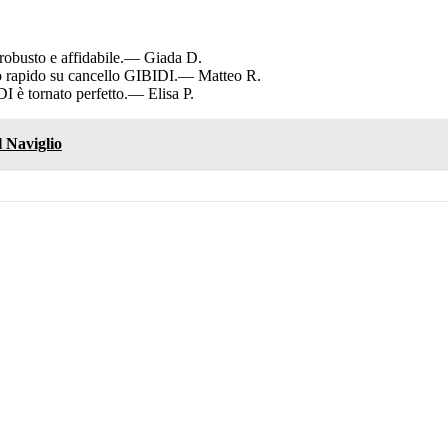
busto e affidabile.
— Giada D.
o rapido su cancello GIBIDI.
— Matteo R.
 è tornato perfetto.
— Elisa P.
 Naviglio