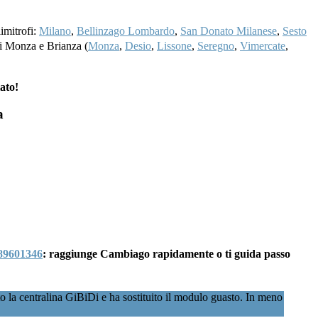
limitrofi:
Milano
,
Bellinzago Lombardo
,
San Donato Milanese
,
Sesto
 di Monza e Brianza (
Monza
,
Desio
,
Lissone
,
Seregno
,
Vimercate
,
ato!
a
89601346
: raggiunge Cambiago rapidamente o ti guida passo
 la centralina GiBiDi e ha sostituito il modulo guasto. In meno