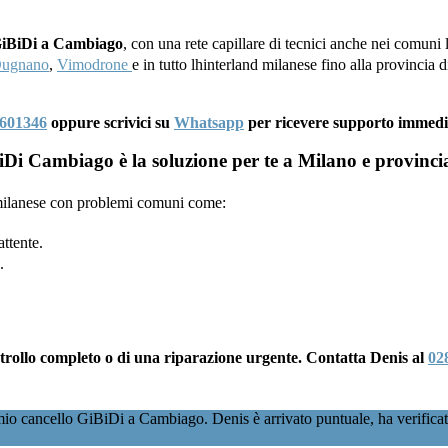
 GiBiDi a Cambiago
, con una rete capillare di tecnici anche nei comuni 
Dugnano
,
Vimodrone
e in tutto lhinterland milanese fino alla provincia
601346
oppure scrivici su
Whatsapp
per ricevere supporto immedi
Di Cambiago è la soluzione per te a Milano e provinci
a milanese con problemi comuni come:
ttente.
.
ontrollo completo o di una riparazione urgente. Contatta Denis al
02
io cancello GiBiDi a Cambiago. Denis è arrivato puntuale, ha verificato