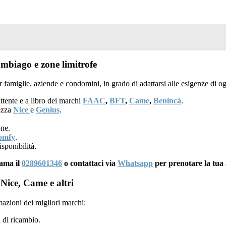
ambiago e zone limitrofe
 famiglie, aziende e condomini, in grado di adattarsi alle esigenze di o
ttente e a libro dei marchi
FAAC
,
BFT
,
Came
,
Benincà
.
rezza
Nice
e
Genius
.
one.
omfy
.
sponibilità.
iama il
0289601346
o contattaci via
Whatsapp
per prenotare la tua
Nice, Came e altri
mazioni dei migliori marchi:
 di ricambio.