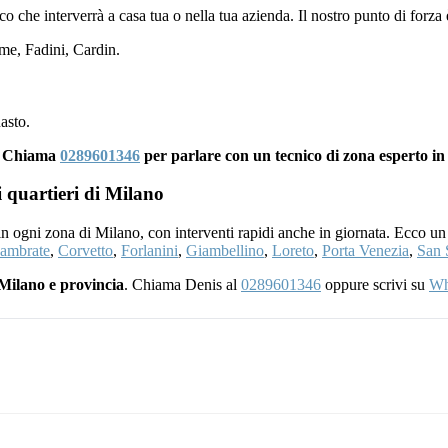
nico che interverrà a casa tua o nella tua azienda. Il nostro punto di forza
e, Fadini, Cardin.
asto.
i? Chiama
0289601346
per parlare con un tecnico di zona esperto i
i quartieri di Milano
 in ogni zona di Milano, con interventi rapidi anche in giornata. Ecco un
ambrate
,
Corvetto
,
Forlanini
,
Giambellino
,
Loreto
,
Porta Venezia
,
San 
Milano e provincia
. Chiama Denis al
0289601346
oppure scrivi su
Wh