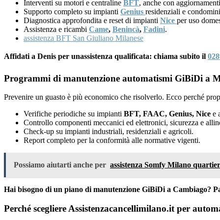
Interventi su motori e centraline
BFT
, anche con aggiornamenti
Supporto completo su impianti
Genius
residenziali e condomini
Diagnostica approfondita e reset di impianti
Nice
per uso domes
Assistenza e ricambi
Came
,
Benincà
,
Fadini
.
assistenza BFT San Giuliano Milanese
Affidati a Denis per unassistenza qualificata: chiama subito il
028
Programmi di manutenzione automatismi GiBiDi a Mi
Prevenire un guasto è più economico che risolverlo. Ecco perché prop
Verifiche periodiche su impianti
BFT, FAAC, Genius, Nice
e a
Controllo componenti meccanici ed elettronici, sicurezza e alli
Check-up su impianti industriali, residenziali e agricoli.
Report completo per la conformità alle normative vigenti.
Possiamo aiutarti anche per
assistenza Somfy Milano quartie
Hai bisogno di un piano di manutenzione GiBiDi a Cambiago? Pa
Perché scegliere Assistenzacancellimilano.it per aut