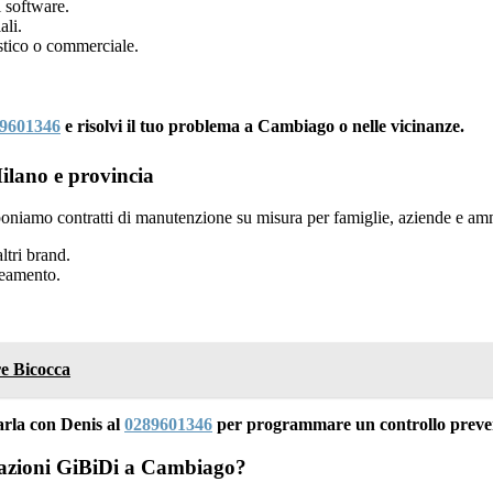
 software.
ali.
tico o commerciale.
9601346
e risolvi il tuo problema a Cambiago o nelle vicinanze.
lano e provincia
oniamo contratti di manutenzione su misura per famiglie, aziende e amm
ltri brand.
neamento.
re Bicocca
rla con Denis al
0289601346
per programmare un controllo preven
omazioni GiBiDi a Cambiago?