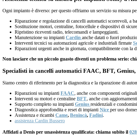
Ogni impianto è diverso: per questo offriamo un servizio su misura per
Riparazione e regolazione di cancelli automatici scorrevoli, a ba
Sostituzione motori, centraline, fotocellule e dispositivi di sicu
Ripristino riceventi radio, telecomandi e lampeggianti.
Manutenzione su impianti
Cardin
anche datati o fuori produzi
Interventi tecnici su automazioni agricole e industriali firmate
S
Riparazioni urgenti anche in giornata, compatibilmente con la di
Non lasciare che un piccolo guasto diventi un problema serio: ch
Specialisti in cancelli automatici FAAC, BFT, Genius, 
Siamo centro di riferimento per la diagnostica e la riparazione di auto
Riparazioni su impianti
FAAC
, anche con componenti originali
Interventi su motori e centraline
BFT
, anche con aggiornamenti
Supporto completo su impianti
Genius
residenziali e condomini
Diagnostica approfondita e reset di impianti
Nice
per uso domes
Assistenza e ricambi
Came
,
Benincà
,
Fadini
.
assistenza Cardin Bussero
Affidati a Denis per unassistenza qualificata: chiama subito il
028