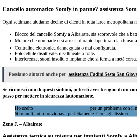
Cancello automatico Somfy in panne? assistenza Somfy
Ogni settimana aiutiamo decine di clienti in tutta larea metropolitan
Blocco del cancello Somfy a Albairate, sia scorrevole che a batt
Motore che non parte o si arresta durante lapertura o la chiusura
Centralina elettronica danneggiata o mal configurata.
Fotocellule disattivate, disallineate o rotte.
Interferenze, suoni insoliti o impianto che si ferma a metà corsa.
Possiamo aiutarti anche per
assistenza Fadini Sesto San Giov
Se riconosci uno di questi sintomi, potresti aver bisogno di un c
passo per mettere in sicurezza lautomazione.
Ho scelto
Assistenzacancellimilano.it
per un problema con il mi
60 minuti, tutto funzionava perfettamente. Consigliatissimo!
Zeno J. – Albairate
Assistenza tecnica su misura per impianti Somfy a Alba