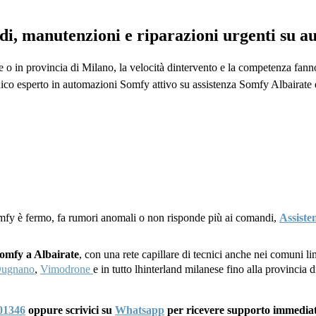
idi, manutenzioni e riparazioni urgenti su 
e o in provincia di Milano, la velocità dintervento e la competenza fanno
nico esperto in automazioni Somfy attivo su assistenza Somfy Albairate e
mfy è fermo, fa rumori anomali o non risponde più ai comandi,
Assiste
Somfy a Albairate
, con una rete capillare di tecnici anche nei comuni li
Dugnano
,
Vimodrone
e in tutto lhinterland milanese fino alla provincia
01346
oppure scrivici su
Whatsapp
per ricevere supporto immedia