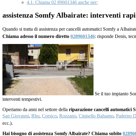
4.1.
Chiama 02 89601346 anche per:
assistenza Somfy Albairate: interventi rap
Quando si tratta di assistenza per cancelli automatici Somfy a Albairat
Chiama adesso il numero diretto
0289601346
: risponde Denis, tec
Se il tuo impianto So
interventi tempestivi.
Operiamo da anni nel settore della
riparazione cancelli automatici 
San Giovanni
,
Rho
,
Corsico
,
Rozzano
,
Cinisello Balsamo
,
Paderno 
ecc.).
Hai bisogno di assistenza Somfy Albairate? Chiama subito
02896