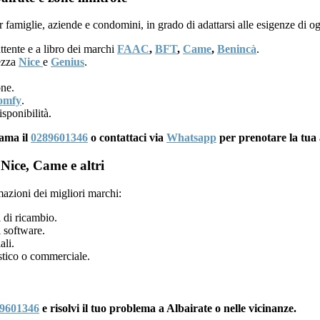
 famiglie, aziende e condomini, in grado di adattarsi alle esigenze di o
ttente e a libro dei marchi
FAAC
,
BFT
,
Came
,
Benincà
.
rezza
Nice
e
Genius
.
one.
omfy
.
sponibilità.
iama il
0289601346
o contattaci via
Whatsapp
per prenotare la tua 
Nice, Came e altri
mazioni dei migliori marchi:
 di ricambio.
 software.
ali.
tico o commerciale.
9601346
e risolvi il tuo problema a Albairate o nelle vicinanze.