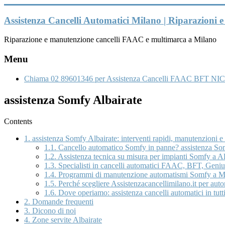
Vai
al
Assistenza Cancelli Automatici Milano | Riparazioni
contenuto
Riparazione e manutenzione cancelli FAAC e multimarca a Milano
Menu
Chiama 02 89601346 per Assistenza Cancelli FAAC BFT NIC
assistenza Somfy Albairate
Contents
1.
assistenza Somfy Albairate: interventi rapidi, manutenzioni e
1.1.
Cancello automatico Somfy in panne? assistenza Somf
1.2.
Assistenza tecnica su misura per impianti Somfy a Alb
1.3.
Specialisti in cancelli automatici FAAC, BFT, Genius
1.4.
Programmi di manutenzione automatismi Somfy a Mi
1.5.
Perché scegliere Assistenzacancellimilano.it per aut
1.6.
Dove operiamo: assistenza cancelli automatici in tutti
2.
Domande frequenti
3.
Dicono di noi
4.
Zone servite Albairate