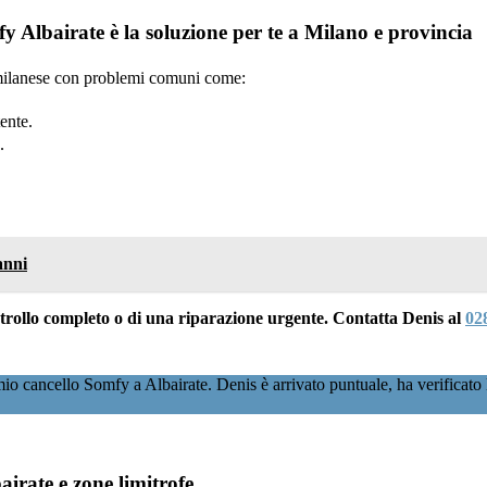
 Albairate è la soluzione per te a Milano e provincia
a milanese con problemi comuni come:
ente.
.
anni
ontrollo completo o di una riparazione urgente. Contatta Denis al
02
o cancello Somfy a Albairate. Denis è arrivato puntuale, ha verificato 
irate e zone limitrofe