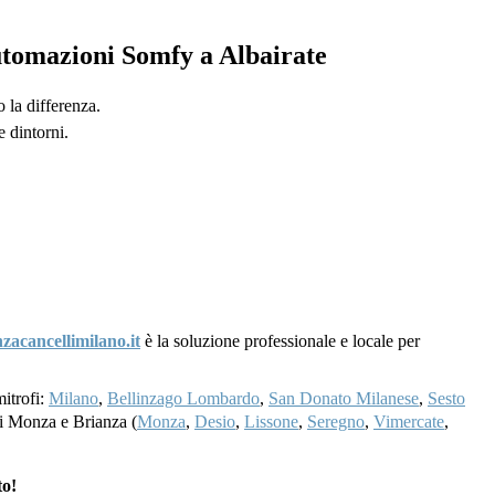
automazioni Somfy a Albairate
 la differenza.
 dintorni.
nzacancellimilano.it
è la soluzione professionale e locale per
mitrofi:
Milano
,
Bellinzago Lombardo
,
San Donato Milanese
,
Sesto
 di Monza e Brianza (
Monza
,
Desio
,
Lissone
,
Seregno
,
Vimercate
,
to!