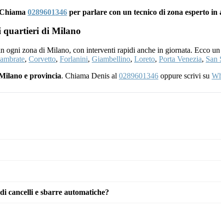
y? Chiama
0289601346
per parlare con un tecnico di zona esperto in
i quartieri di Milano
 in ogni zona di Milano, con interventi rapidi anche in giornata. Ecco un
ambrate
,
Corvetto
,
Forlanini
,
Giambellino
,
Loreto
,
Porta Venezia
,
San 
Milano e provincia
. Chiama Denis al
0289601346
oppure scrivi su
Wh
di cancelli e sbarre automatiche?