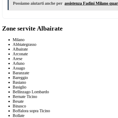
Possiamo aiutarti anche per
assistenza Fadini Milano qua
Zone servite Albairate
Milano
Abbiategrasso
Albairate
Arconate
Arese
Arluno
Assago
Baranzate
Bareggio
Basiano
Basiglio
Bellinzago Lombardo
Bernate Ticino
Besate
Binasco
Boffalora sopra Ticino
Bollate