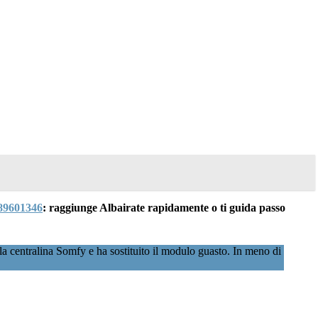
89601346
: raggiunge Albairate rapidamente o ti guida passo
la centralina Somfy e ha sostituito il modulo guasto. In meno di