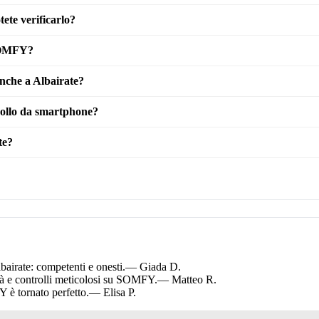
ete verificarlo?
 SOMFY?
anche a Albairate?
rollo da smartphone?
te?
airate: competenti e onesti.
— Giada D.
tà e controlli meticolosi su SOMFY.
— Matteo R.
 è tornato perfetto.
— Elisa P.