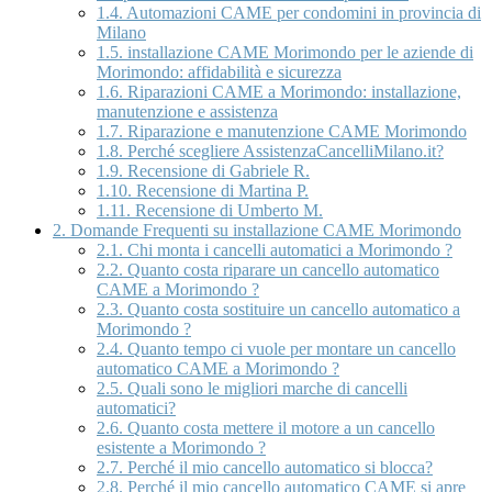
1.4.
Automazioni CAME per condomini in provincia di
Milano
1.5.
installazione CAME Morimondo per le aziende di
Morimondo: affidabilità e sicurezza
1.6.
Riparazioni CAME a Morimondo: installazione,
manutenzione e assistenza
1.7.
Riparazione e manutenzione CAME Morimondo
1.8.
Perché scegliere AssistenzaCancelliMilano.it?
1.9.
Recensione di Gabriele R.
1.10.
Recensione di Martina P.
1.11.
Recensione di Umberto M.
2.
Domande Frequenti su installazione CAME Morimondo
2.1.
Chi monta i cancelli automatici a Morimondo ?
2.2.
Quanto costa riparare un cancello automatico
CAME a Morimondo ?
2.3.
Quanto costa sostituire un cancello automatico a
Morimondo ?
2.4.
Quanto tempo ci vuole per montare un cancello
automatico CAME a Morimondo ?
2.5.
Quali sono le migliori marche di cancelli
automatici?
2.6.
Quanto costa mettere il motore a un cancello
esistente a Morimondo ?
2.7.
Perché il mio cancello automatico si blocca?
2.8.
Perché il mio cancello automatico CAME si apre