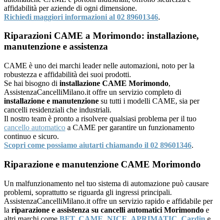
affidabilità per aziende di ogni dimensione.
Richiedi maggiori informazioni al 02 89601346
.
Riparazioni CAME a Morimondo: installazione,
manutenzione e assistenza
CAME è uno dei marchi leader nelle automazioni, noto per la
robustezza e affidabilità dei suoi prodotti.
Se hai bisogno di
installazione CAME Morimondo
,
AssistenzaCancelliMilano.it offre un servizio completo di
installazione e manutenzione
su tutti i modelli CAME, sia per
cancelli residenziali che industriali.
Il nostro team è pronto a risolvere qualsiasi problema per il tuo
cancello automatico
a CAME per garantire un funzionamento
continuo e sicuro.
Scopri come possiamo aiutarti chiamando il 02 89601346
.
Riparazione e manutenzione CAME Morimondo
Un malfunzionamento nel tuo sistema di automazione può causare
problemi, soprattutto se riguarda gli ingressi principali.
AssistenzaCancelliMilano.it offre un servizio rapido e affidabile per
la
riparazione e assistenza su cancelli automatici Morimondo
e
altri marchi come
BFT
,
CAME
,
NICE
,
APRIMATIC
,
Cardin
e