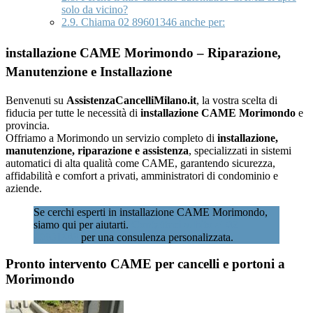
solo da vicino?
2.9.
Chiama 02 89601346 anche per:
installazione CAME Morimondo – Riparazione,
Manutenzione e Installazione
Benvenuti su
AssistenzaCancelliMilano.it
, la vostra scelta di
fiducia per tutte le necessità di
installazione CAME Morimondo
e
provincia.
Offriamo a Morimondo un servizio completo di
installazione,
manutenzione, riparazione e assistenza
, specializzati in sistemi
automatici di alta qualità come CAME, garantendo sicurezza,
affidabilità e comfort a privati, amministratori di condominio e
aziende.
Se cerchi esperti in installazione CAME Morimondo,
siamo qui per aiutarti.
Contattaci subito al 02
89601346
per una consulenza personalizzata.
Pronto intervento CAME per cancelli e portoni a
Morimondo