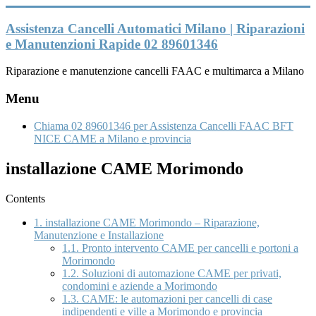
Vai
al
Assistenza Cancelli Automatici Milano | Riparazioni
contenuto
e Manutenzioni Rapide 02 89601346
Riparazione e manutenzione cancelli FAAC e multimarca a Milano
Menu
Chiama 02 89601346 per Assistenza Cancelli FAAC BFT
NICE CAME a Milano e provincia
installazione CAME Morimondo
Contents
1.
installazione CAME Morimondo – Riparazione,
Manutenzione e Installazione
1.1.
Pronto intervento CAME per cancelli e portoni a
Morimondo
1.2.
Soluzioni di automazione CAME per privati,
condomini e aziende a Morimondo
1.3.
CAME: le automazioni per cancelli di case
indipendenti e ville a Morimondo e provincia