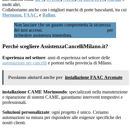
molti altri.
Collaboriamo anche con i migliori marchi di porte basculanti, tra cui
Hormann
,
FAAC
, e
Ballan
.
Non lasciare che un guasto comprometta la sicurezza
dei tuoi accessi.
Chiamaci subito al 02 89601346
per
richiedere assistenza immediata.
Perché scegliere AssistenzaCancelliMilano.it?
Esperienza nel settore
: anni di esperienza nel settore delle
automazioni per cancelli
e portoni nella provincia di Milano.
Possiamo aiutarti anche per
installazione FAAC Arconate
installazione CAME Morimondo
: specializzati nella manutenzione
e riparazione di sistemi CAME, garantiamo interventi tempestivi e
professionali.
Soluzioni personalizzate
: ogni progetto è unico. Creiamo
automazioni su misura per rispondere alle esigenze specifiche dei
nostri clienti.