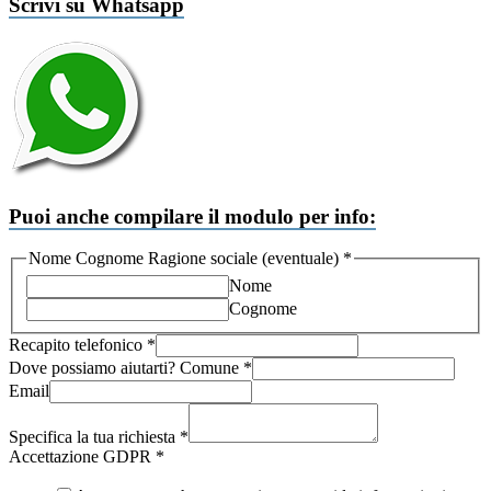
Scrivi su Whatsapp
Puoi anche compilare il modulo per info:
Nome Cognome Ragione sociale (eventuale)
*
Nome
Cognome
Recapito telefonico
*
Dove possiamo aiutarti? Comune
*
Email
Ragione
Cognome
Specifica la tua richiesta
*
Comune
Accettazione GDPR
*