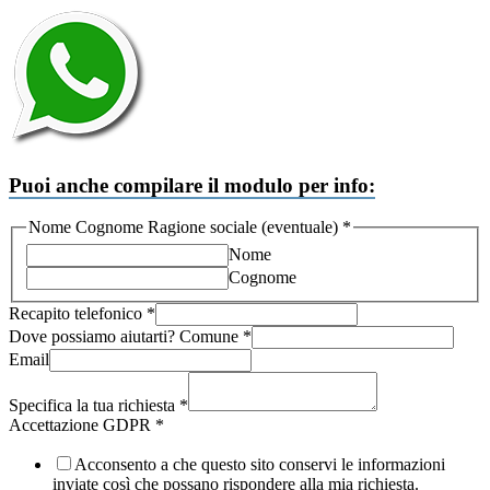
Puoi anche compilare il modulo per info:
Nome Cognome Ragione sociale (eventuale)
*
Nome
Cognome
Recapito telefonico
*
Ragione
Dove possiamo aiutarti? Comune
*
Accettazione
Email
telefonico
Specifica la tua richiesta
*
Accettazione GDPR
*
Acconsento a che questo sito conservi le informazioni
inviate così che possano rispondere alla mia richiesta.