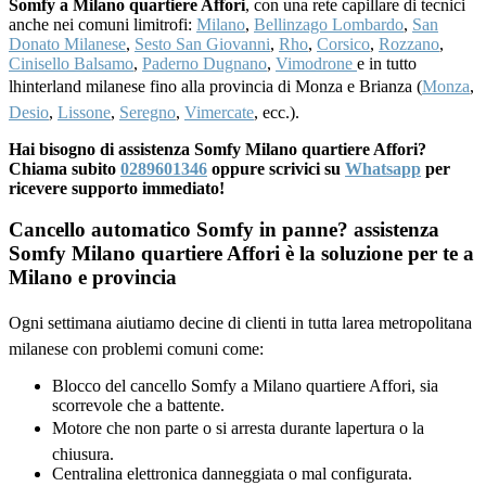
Somfy a Milano quartiere Affori
, con una rete capillare di tecnici
anche nei comuni limitrofi:
Milano
,
Bellinzago Lombardo
,
San
Donato Milanese
,
Sesto San Giovanni
,
Rho
,
Corsico
,
Rozzano
,
Cinisello Balsamo
,
Paderno Dugnano
,
Vimodrone
e in tutto
lhinterland milanese fino alla provincia di Monza e Brianza (
Monza
,
Desio
,
Lissone
,
Seregno
,
Vimercate
, ecc.).
Hai bisogno di assistenza Somfy Milano quartiere Affori?
Chiama subito
0289601346
oppure scrivici su
Whatsapp
per
ricevere supporto immediato!
Cancello automatico Somfy in panne? assistenza
Somfy Milano quartiere Affori è la soluzione per te a
Milano e provincia
Ogni settimana aiutiamo decine di clienti in tutta larea metropolitana
milanese con problemi comuni come:
Blocco del cancello Somfy a Milano quartiere Affori, sia
scorrevole che a battente.
Motore che non parte o si arresta durante lapertura o la
chiusura.
Centralina elettronica danneggiata o mal configurata.