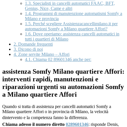
1.3.
Specialisti in cancelli automatici FAAC, BFT,
Genius, Nice, Came e altri
1.4.
Programmi di manutenzione automatismi Somfy a
Milano e provincia
1.5.
Perché scegliere Assistenzacancellimilano.it per
automazioni Somfy a Milano quartiere Affori?
1.6.
Dove operiamo: assistenza cancelli automatici in
tutti i quartieri di Milano
2.
Domande frequenti
3.
Dicono di noi
4.
Zone servite Milano – Affori
4.1.
Chiama 02 89601346 anche per:
assistenza Somfy Milano quartiere Affori:
interventi rapidi, manutenzioni e
riparazioni urgenti su automazioni Somfy
a Milano quartiere Affori
Quando si tratta di assistenza per cancelli automatici Somfy a
Milano quartiere Affori o in provincia di Milano, la velocità
dintervento e la competenza fanno la differenza.
Chiama adesso il numero diretto
0289601346
: risponde Denis,