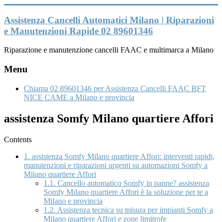
Vai
al
Assistenza Cancelli Automatici Milano | Riparazioni
contenuto
e Manutenzioni Rapide 02 89601346
Riparazione e manutenzione cancelli FAAC e multimarca a Milano
Menu
Chiama 02 89601346 per Assistenza Cancelli FAAC BFT
NICE CAME a Milano e provincia
assistenza Somfy Milano quartiere Affori
Contents
1.
assistenza Somfy Milano quartiere Affori: interventi rapidi,
manutenzioni e riparazioni urgenti su automazioni Somfy a
Milano quartiere Affori
1.1.
Cancello automatico Somfy in panne? assistenza
Somfy Milano quartiere Affori è la soluzione per te a
Milano e provincia
1.2.
Assistenza tecnica su misura per impianti Somfy a
Milano quartiere Affori e zone limitrofe