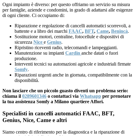
Ogni impianto è diverso: per questo offriamo un servizio su misura
per famiglie, aziende e condomini, in grado di adattarsi alle esigenze
di ogni cliente. Ci occupiamo di:
Riparazione e regolazione di cancelli automatici scorrevoli, a
battente e a libro dei marchi
FAAC
,
BFT
,
Came
,
Benincà
.
Sostituzione motori, centraline, fotocellule e dispositivi di
sicurezza
Nice
e
Genius
.
Ripristino riceventi radio, telecomandi e lampeggianti.
Manutenzione su impianti
Cardin
anche datati o fuori
produzione.
Interventi tecnici su automazioni agricole e industriali firmate
Somfy
.
Riparazioni urgenti anche in giornata, compatibilmente con la
disponibilità.
Non lasciare che un piccolo guasto diventi un problema serio:
chiama il
0289601346
o contattaci via
Whatsapp
per prenotare
la tua assistenza Somfy a Milano quartiere Affori.
Specialisti in cancelli automatici FAAC, BFT,
Genius, Nice, Came e altri
Siamo centro di riferimento per la diagnostica e la riparazione di