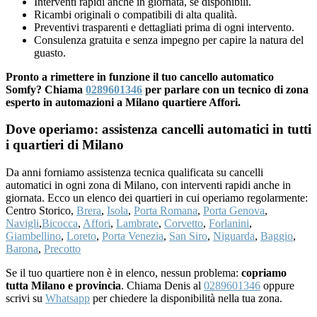
Interventi rapidi anche in giornata, se disponibili.
Ricambi originali o compatibili di alta qualità.
Preventivi trasparenti e dettagliati prima di ogni intervento.
Consulenza gratuita e senza impegno per capire la natura del
guasto.
Pronto a rimettere in funzione il tuo cancello automatico
Somfy? Chiama
0289601346
per parlare con un tecnico di zona
esperto in automazioni a Milano quartiere Affori.
Dove operiamo: assistenza cancelli automatici in tutti
i quartieri di Milano
Da anni forniamo assistenza tecnica qualificata su cancelli
automatici in ogni zona di Milano, con interventi rapidi anche in
giornata. Ecco un elenco dei quartieri in cui operiamo regolarmente:
Centro Storico,
Brera
,
Isola
,
Porta Romana
,
Porta Genova
,
Navigli
,
Bicocca
,
Affori
,
Lambrate
,
Corvetto
,
Forlanini
,
Giambellino
,
Loreto
,
Porta Venezia
,
San Siro
,
Niguarda
,
Baggio
,
Barona
,
Precotto
Se il tuo quartiere non è in elenco, nessun problema:
copriamo
tutta Milano e provincia
. Chiama Denis al
0289601346
oppure
scrivi su
Whatsapp
per chiedere la disponibilità nella tua zona.