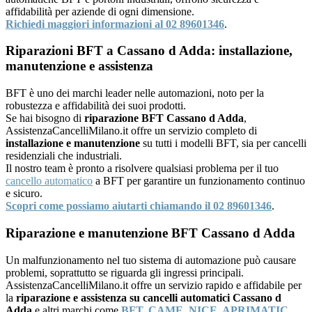
affidabilità per aziende di ogni dimensione.
Richiedi maggiori informazioni al 02 89601346
.
Riparazioni BFT a Cassano d Adda: installazione,
manutenzione e assistenza
BFT è uno dei marchi leader nelle automazioni, noto per la
robustezza e affidabilità dei suoi prodotti.
Se hai bisogno di
riparazione BFT Cassano d Adda
,
AssistenzaCancelliMilano.it offre un servizio completo di
installazione e manutenzione
su tutti i modelli BFT, sia per cancelli
residenziali che industriali.
Il nostro team è pronto a risolvere qualsiasi problema per il tuo
cancello automatico
a BFT per garantire un funzionamento continuo
e sicuro.
Scopri come possiamo aiutarti chiamando il 02 89601346
.
Riparazione e manutenzione BFT Cassano d Adda
Un malfunzionamento nel tuo sistema di automazione può causare
problemi, soprattutto se riguarda gli ingressi principali.
AssistenzaCancelliMilano.it offre un servizio rapido e affidabile per
la
riparazione e assistenza su cancelli automatici Cassano d
Adda
e altri marchi come
BFT
,
CAME
,
NICE
,
APRIMATIC
,