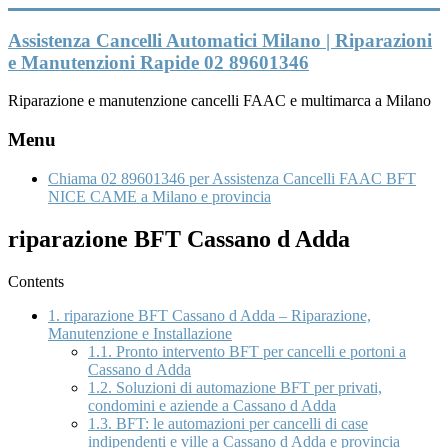
Vai
al
Assistenza Cancelli Automatici Milano | Riparazioni
contenuto
e Manutenzioni Rapide 02 89601346
Riparazione e manutenzione cancelli FAAC e multimarca a Milano
Menu
Chiama 02 89601346 per Assistenza Cancelli FAAC BFT
NICE CAME a Milano e provincia
riparazione BFT Cassano d Adda
Contents
1.
riparazione BFT Cassano d Adda – Riparazione,
Manutenzione e Installazione
1.1.
Pronto intervento BFT per cancelli e portoni a
Cassano d Adda
1.2.
Soluzioni di automazione BFT per privati,
condomini e aziende a Cassano d Adda
1.3.
BFT: le automazioni per cancelli di case
indipendenti e ville a Cassano d Adda e provincia