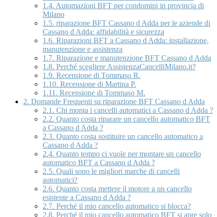
1.4.
Automazioni BFT per condomini in provincia di
Milano
1.5.
riparazione BFT Cassano d Adda per le aziende di
Cassano d Adda: affidabilità e sicurezza
1.6.
Riparazioni BFT a Cassano d Adda: installazione,
manutenzione e assistenza
1.7.
Riparazione e manutenzione BFT Cassano d Adda
1.8.
Perché scegliere AssistenzaCancelliMilano.it?
1.9.
Recensione di Tommaso R.
1.10.
Recensione di Martina P.
1.11.
Recensione di Tommaso M.
2.
Domande Frequenti su riparazione BFT Cassano d Adda
2.1.
Chi monta i cancelli automatici a Cassano d Adda ?
2.2.
Quanto costa riparare un cancello automatico BFT
a Cassano d Adda ?
2.3.
Quanto costa sostituire un cancello automatico a
Cassano d Adda ?
2.4.
Quanto tempo ci vuole per montare un cancello
automatico BFT a Cassano d Adda ?
2.5.
Quali sono le migliori marche di cancelli
automatici?
2.6.
Quanto costa mettere il motore a un cancello
esistente a Cassano d Adda ?
2.7.
Perché il mio cancello automatico si blocca?
2.8.
Perché il mio cancello automatico BFT si apre solo