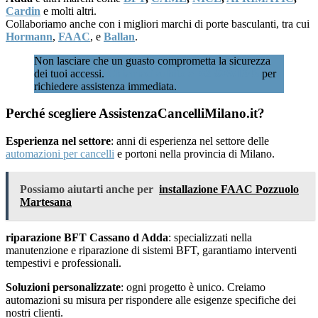
Cardin
e molti altri.
Collaboriamo anche con i migliori marchi di porte basculanti, tra cui
Hormann
,
FAAC
, e
Ballan
.
Non lasciare che un guasto comprometta la sicurezza
dei tuoi accessi.
Chiamaci subito al 02 89601346
per
richiedere assistenza immediata.
Perché scegliere AssistenzaCancelliMilano.it?
Esperienza nel settore
: anni di esperienza nel settore delle
automazioni per cancelli
e portoni nella provincia di Milano.
Possiamo aiutarti anche per
installazione FAAC Pozzuolo
Martesana
riparazione BFT Cassano d Adda
: specializzati nella
manutenzione e riparazione di sistemi BFT, garantiamo interventi
tempestivi e professionali.
Soluzioni personalizzate
: ogni progetto è unico. Creiamo
automazioni su misura per rispondere alle esigenze specifiche dei
nostri clienti.