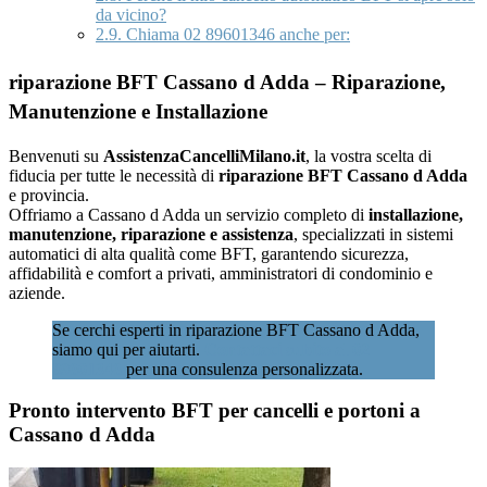
da vicino?
2.9.
Chiama 02 89601346 anche per:
riparazione BFT Cassano d Adda – Riparazione,
Manutenzione e Installazione
Benvenuti su
AssistenzaCancelliMilano.it
, la vostra scelta di
fiducia per tutte le necessità di
riparazione BFT Cassano d Adda
e provincia.
Offriamo a Cassano d Adda un servizio completo di
installazione,
manutenzione, riparazione e assistenza
, specializzati in sistemi
automatici di alta qualità come BFT, garantendo sicurezza,
affidabilità e comfort a privati, amministratori di condominio e
aziende.
Se cerchi esperti in riparazione BFT Cassano d Adda,
siamo qui per aiutarti.
Contattaci subito al 02
89601346
per una consulenza personalizzata.
Pronto intervento BFT per cancelli e portoni a
Cassano d Adda