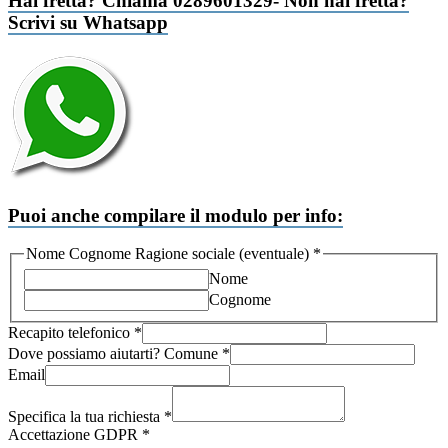
Hai fretta? Chiama 0289601329- Non hai fretta?
Scrivi su Whatsapp
Puoi anche compilare il modulo per info:
Nome Cognome Ragione sociale (eventuale)
*
Nome
Cognome
Recapito telefonico
*
Cognome
Dove possiamo aiutarti? Comune
*
Accettazione
Email
Recapito
Specifica la tua richiesta
*
Accettazione GDPR
*