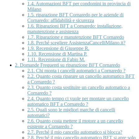
1.4.
Automazioni BFT per condomini in provincia di
Milano
1.5.
riparazione BFT Cornaredo per le aziende di
Cornaredo: affidabilità e sicurezza
1.6.
Riparazioni BFT a Cornaredo: installazione,
manutenzione e assistenza
1.7.
Riparazione e manutenzione BFT Cornaredo
1.8.
Perché scegliere AssistenzaCancelliMilano.it?
1.9.
Recensione di Giuseppe R.
1.10.
Recensione di Martina P.
1.11.
Recensione di Fabio M.
2.
Domande Frequenti su riparazione BFT Cornaredo
2.1.
Chi monta i cancelli automatici a Cornaredo ?
2.2.
Quanto costa riparare un cancello automatico BFT
a Cornaredo ?
2.3.
Quanto costa sostituire un cancello automatico a
Cornaredo ?
2.4.
Quanto tempo ci vuole per montare un cancello
automatico BFT a Cornaredo ?
2.5.
Quali sono le migliori marche di cancelli
automatici?
2.6.
Quanto costa mettere il motore a un cancello
esistente a Cornaredo ?
2.7.
Perché il mio cancello automatico si blocca?
2.8.
Perché il mio cancello automatico BFT si apre solo