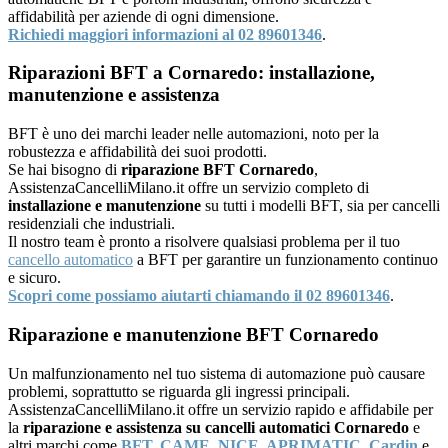
affidabilità per aziende di ogni dimensione.
Richiedi maggiori informazioni al 02 89601346
.
Riparazioni BFT a Cornaredo: installazione,
manutenzione e assistenza
BFT è uno dei marchi leader nelle automazioni, noto per la
robustezza e affidabilità dei suoi prodotti.
Se hai bisogno di
riparazione BFT Cornaredo
,
AssistenzaCancelliMilano.it offre un servizio completo di
installazione e manutenzione
su tutti i modelli BFT, sia per cancelli
residenziali che industriali.
Il nostro team è pronto a risolvere qualsiasi problema per il tuo
cancello automatico
a BFT per garantire un funzionamento continuo
e sicuro.
Scopri come possiamo aiutarti chiamando il 02 89601346
.
Riparazione e manutenzione BFT Cornaredo
Un malfunzionamento nel tuo sistema di automazione può causare
problemi, soprattutto se riguarda gli ingressi principali.
AssistenzaCancelliMilano.it offre un servizio rapido e affidabile per
la
riparazione e assistenza su cancelli automatici Cornaredo
e
altri marchi come
BFT
,
CAME
,
NICE
,
APRIMATIC
,
Cardin
e