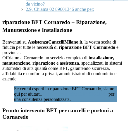
da vicino?
2.9.
Chiama 02 89601346 anche per:
riparazione BFT Cornaredo – Riparazione,
Manutenzione e Installazione
Benvenuti su
AssistenzaCancelliMilano.it
, la vostra scelta di
fiducia per tutte le necessità di
riparazione BFT Cornaredo
e
provincia.
Offriamo a Cornaredo un servizio completo di
installazione,
manutenzione, riparazione e assistenza
, specializzati in sistemi
automatici di alta qualità come BFT, garantendo sicurezza,
affidabilità e comfort a privati, amministratori di condominio e
aziende.
Se cerchi esperti in riparazione BFT Cornaredo, siamo
qui per aiutarti.
Contattaci subito al 02 89601346
per
una consulenza personalizzata.
Pronto intervento BFT per cancelli e portoni a
Cornaredo