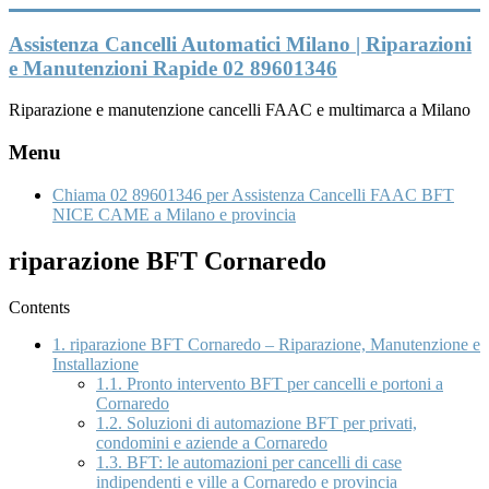
Vai
al
Assistenza Cancelli Automatici Milano | Riparazioni
contenuto
e Manutenzioni Rapide 02 89601346
Riparazione e manutenzione cancelli FAAC e multimarca a Milano
Menu
Chiama 02 89601346 per Assistenza Cancelli FAAC BFT
NICE CAME a Milano e provincia
riparazione BFT Cornaredo
Contents
1.
riparazione BFT Cornaredo – Riparazione, Manutenzione e
Installazione
1.1.
Pronto intervento BFT per cancelli e portoni a
Cornaredo
1.2.
Soluzioni di automazione BFT per privati,
condomini e aziende a Cornaredo
1.3.
BFT: le automazioni per cancelli di case
indipendenti e ville a Cornaredo e provincia