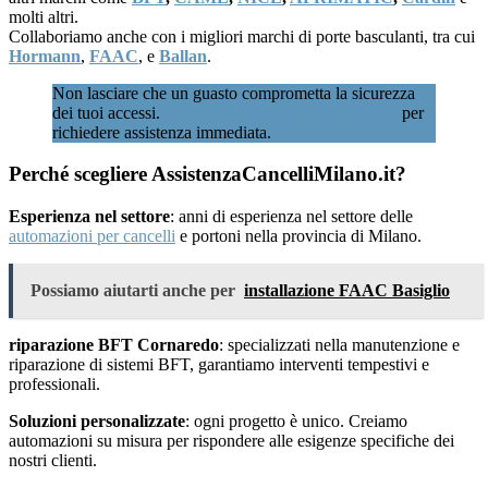
molti altri.
Collaboriamo anche con i migliori marchi di porte basculanti, tra cui
Hormann
,
FAAC
, e
Ballan
.
Non lasciare che un guasto comprometta la sicurezza
dei tuoi accessi.
Chiamaci subito al 02 89601346
per
richiedere assistenza immediata.
Perché scegliere AssistenzaCancelliMilano.it?
Esperienza nel settore
: anni di esperienza nel settore delle
automazioni per cancelli
e portoni nella provincia di Milano.
Possiamo aiutarti anche per
installazione FAAC Basiglio
riparazione BFT Cornaredo
: specializzati nella manutenzione e
riparazione di sistemi BFT, garantiamo interventi tempestivi e
professionali.
Soluzioni personalizzate
: ogni progetto è unico. Creiamo
automazioni su misura per rispondere alle esigenze specifiche dei
nostri clienti.