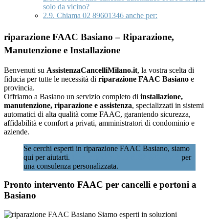
solo da vicino?
2.9.
Chiama 02 89601346 anche per:
riparazione FAAC Basiano – Riparazione,
Manutenzione e Installazione
Benvenuti su
AssistenzaCancelliMilano.it
, la vostra scelta di
fiducia per tutte le necessità di
riparazione FAAC Basiano
e
provincia.
Offriamo a Basiano un servizio completo di
installazione,
manutenzione, riparazione e assistenza
, specializzati in sistemi
automatici di alta qualità come FAAC, garantendo sicurezza,
affidabilità e comfort a privati, amministratori di condominio e
aziende.
Se cerchi esperti in riparazione FAAC Basiano, siamo
qui per aiutarti.
Contattaci subito al 02 89601346
per
una consulenza personalizzata.
Pronto intervento FAAC per cancelli e portoni a
Basiano
Siamo esperti in soluzioni