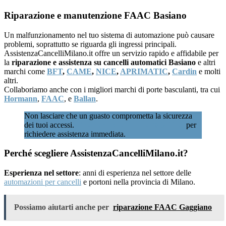
Riparazione e manutenzione FAAC Basiano
Un malfunzionamento nel tuo sistema di automazione può causare
problemi, soprattutto se riguarda gli ingressi principali.
AssistenzaCancelliMilano.it offre un servizio rapido e affidabile per
la
riparazione e assistenza su cancelli automatici Basiano
e altri
marchi come
BFT
,
CAME
,
NICE
,
APRIMATIC
,
Cardin
e molti
altri.
Collaboriamo anche con i migliori marchi di porte basculanti, tra cui
Hormann
,
FAAC
, e
Ballan
.
Non lasciare che un guasto comprometta la sicurezza
dei tuoi accessi.
Chiamaci subito al 02 89601346
per
richiedere assistenza immediata.
Perché scegliere AssistenzaCancelliMilano.it?
Esperienza nel settore
: anni di esperienza nel settore delle
automazioni per cancelli
e portoni nella provincia di Milano.
Possiamo aiutarti anche per
riparazione FAAC Gaggiano