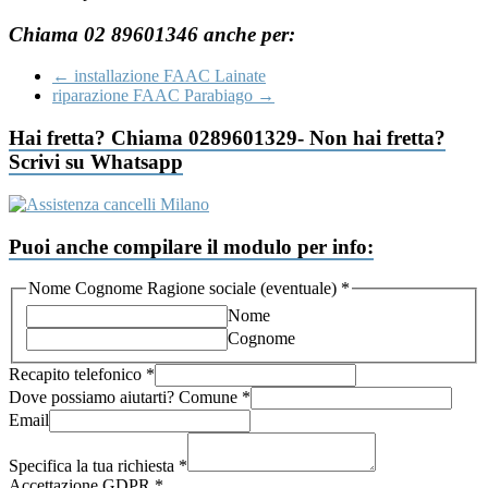
Chiama 02 89601346 anche per:
←
installazione FAAC Lainate
riparazione FAAC Parabiago
→
Hai fretta? Chiama 0289601329- Non hai fretta?
Scrivi su Whatsapp
Puoi anche compilare il modulo per info:
Nome Cognome Ragione sociale (eventuale)
*
Nome
Cognome
Recapito telefonico
*
Dove possiamo aiutarti? Comune
*
Email
Email
possiamo
Specifica la tua richiesta
*
telefonico
Accettazione GDPR
*