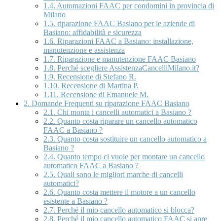
1.4.
Automazioni FAAC per condomini in provincia di
Milano
1.5.
riparazione FAAC Basiano per le aziende di
Basiano: affidabilità e sicurezza
1.6.
Riparazioni FAAC a Basiano: installazione,
manutenzione e assistenza
1.7.
Riparazione e manutenzione FAAC Basiano
1.8.
Perché scegliere AssistenzaCancelliMilano.it?
1.9.
Recensione di Stefano R.
1.10.
Recensione di Martina P.
1.11.
Recensione di Emanuele M.
2.
Domande Frequenti su riparazione FAAC Basiano
2.1.
Chi monta i cancelli automatici a Basiano ?
2.2.
Quanto costa riparare un cancello automatico
FAAC a Basiano ?
2.3.
Quanto costa sostituire un cancello automatico a
Basiano ?
2.4.
Quanto tempo ci vuole per montare un cancello
automatico FAAC a Basiano ?
2.5.
Quali sono le migliori marche di cancelli
automatici?
2.6.
Quanto costa mettere il motore a un cancello
esistente a Basiano ?
2.7.
Perché il mio cancello automatico si blocca?
2.8.
Perché il mio cancello automatico FAAC si apre