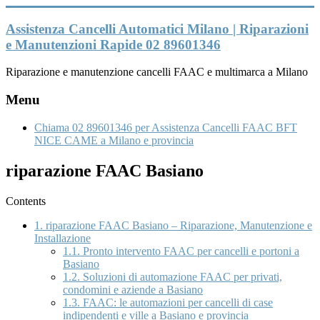
Vai
al
Assistenza Cancelli Automatici Milano | Riparazioni
contenuto
e Manutenzioni Rapide 02 89601346
Riparazione e manutenzione cancelli FAAC e multimarca a Milano
Menu
Chiama 02 89601346 per Assistenza Cancelli FAAC BFT
NICE CAME a Milano e provincia
riparazione FAAC Basiano
Contents
1.
riparazione FAAC Basiano – Riparazione, Manutenzione e
Installazione
1.1.
Pronto intervento FAAC per cancelli e portoni a
Basiano
1.2.
Soluzioni di automazione FAAC per privati,
condomini e aziende a Basiano
1.3.
FAAC: le automazioni per cancelli di case
indipendenti e ville a Basiano e provincia