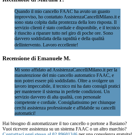
Quando il mio cancello FAAC ha avuto un guasto
improvviso, ho contattato AssistenzaCancelliMilano.it e
sono stata colpita dalla prontezza della loro risposta. Il
servizio clienti è stato cordiale e disponibile, e il tecnico
è riuscito a riparare tutto nel giro di poche ore. Sono
davvero soddisfatta della rapidità e della qualità
dellintervento. Lavoro eccellente!
Recensione di Emanuele M.
Mi sono affidato ad AssistenzaCancelliMilano.it per la
manutenzione del mio cancello automatico FAAC, e
non potrei essere più soddisfatto. Oltre a svolgere un
lavoro impeccabile, il tecnico mi ha dato consigli pratici
per mantenere il sistema in perfette condizioni. Un
servizio davvero di alta qualità, con personale
competente e cordiale. Consigliatissimo per chiunque
cerchi assistenza professionale e affidabile su cancelli
automatici!
Hai bisogno di automatizzare il tuo cancello o portone a Basiano?
Vuoi ricevere assistenza su un sistema FAAC o un altro marchio?
Contattaci oggi stesso al 02 89601346
per una consulenza gratuita!